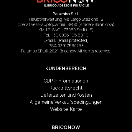
Palumbo S.r.l.
Hauptverwaltung: via Largo Stazione 12
Operatives Hauptquartier: SP50 (Aradeo-Sannicola)
KM 1.2, SNC - 73050 Seclì (LE)
Tel.
+39 0836 195 59 19
E-mail:
[email protected]
P.IVA 03917590758
Palumbo SRL © 2021 Briconow. All rights reserved.
KUNDENBEREICH
GDPR-Informationen
Rücktrittsrecht
Lieferzeiten und Kosten
Allgemeine Verkaufsbedingungen
Website-Karte
BRICONOW