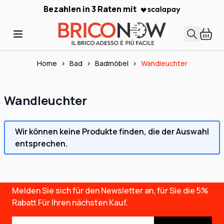
Skip to Content
Bezahlen in 3 Raten mit
Home
>
Bad
>
Badmöbel
>
Wandleuchter
Wandleuchter
Wir können keine Produkte finden, die der Auswahl
entsprechen.
Melden Sie sich für den Newsletter an, für Sie die
5%
Rabatt
Für Ihren nächsten Kauf.
E-Mail-Adresse