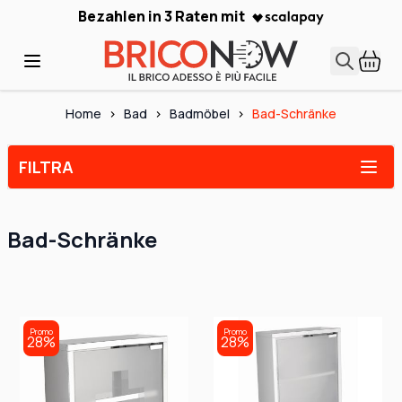
Skip to Content
Bezahlen in 3 Raten mit
Home
>
Bad
>
Badmöbel
>
Bad-Schränke
FILTRA
Bad-Schränke
Promo
Promo
28%
28%