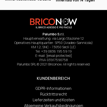
innerhalb von 14 Tagen
Palumbo S.r.l.
Hauptverwaltung: via Largo Stazione 12
Operatives Hauptquartier: SP50 (Aradeo-Sannicola)
KM 1.2, SNC - 73050 Seclì (LE)
Tel.
+39 0836 195 59 19
E-mail:
[email protected]
P.IVA 03917590758
Palumbo SRL © 2021 Briconow. All rights reserved.
KUNDENBEREICH
GDPR-Informationen
Rücktrittsrecht
Lieferzeiten und Kosten
Allgemeine Verkaufsbedingungen