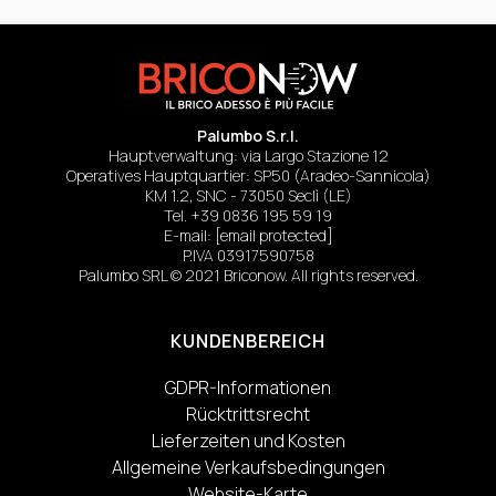
Palumbo S.r.l.
Hauptverwaltung: via Largo Stazione 12
Operatives Hauptquartier: SP50 (Aradeo-Sannicola)
KM 1.2, SNC - 73050 Seclì (LE)
Tel.
+39 0836 195 59 19
E-mail:
[email protected]
P.IVA 03917590758
Palumbo SRL © 2021 Briconow. All rights reserved.
KUNDENBEREICH
GDPR-Informationen
Rücktrittsrecht
Lieferzeiten und Kosten
Allgemeine Verkaufsbedingungen
Website-Karte