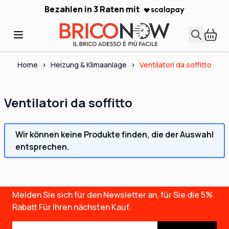
Skip to Content
Bezahlen in 3 Raten mit
Home
>
Heizung & Klimaanlage
>
Ventilatori da soffitto
Ventilatori da soffitto
Wir können keine Produkte finden, die der Auswahl
entsprechen.
Melden Sie sich für den Newsletter an, für Sie die
5%
Rabatt
Für Ihren nächsten Kauf.
E-Mail-Adresse