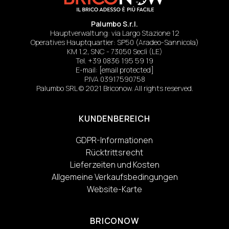
Palumbo S.r.l.
Hauptverwaltung: via Largo Stazione 12
Operatives Hauptquartier: SP50 (Aradeo-Sannicola)
KM 1.2, SNC - 73050 Seclì (LE)
Tel.
+39 0836 195 59 19
E-mail:
[email protected]
P.IVA 03917590758
Palumbo SRL © 2021 Briconow. All rights reserved.
KUNDENBEREICH
GDPR-Informationen
Rücktrittsrecht
Lieferzeiten und Kosten
Allgemeine Verkaufsbedingungen
Website-Karte
BRICONOW