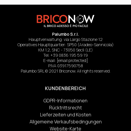
Palumbo S.r.l.
Hauptverwaltung: via Largo Stazione 12
Operatives Hauptquartier: SP50 (Aradeo-Sannicola)
KM 1.2, SNC - 73050 Seclì (LE)
Tel.
+39 0836 195 59 19
E-mail:
[email protected]
P.IVA 03917590758
Palumbo SRL © 2021 Briconow. All rights reserved.
KUNDENBEREICH
GDPR-Informationen
Rücktrittsrecht
Lieferzeiten und Kosten
Allgemeine Verkaufsbedingungen
Website-Karte