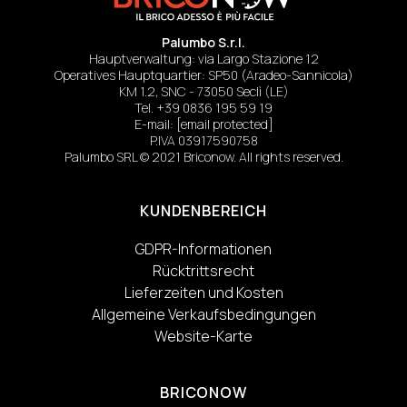
Palumbo S.r.l.
Hauptverwaltung: via Largo Stazione 12
Operatives Hauptquartier: SP50 (Aradeo-Sannicola)
KM 1.2, SNC - 73050 Seclì (LE)
Tel.
+39 0836 195 59 19
E-mail:
[email protected]
P.IVA 03917590758
Palumbo SRL © 2021 Briconow. All rights reserved.
KUNDENBEREICH
GDPR-Informationen
Rücktrittsrecht
Lieferzeiten und Kosten
Allgemeine Verkaufsbedingungen
Website-Karte
BRICONOW