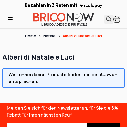
Skip to Content
Bezahlen in 3 Raten mit
Home
>
Natale
>
Alberi di Natale e Luci
Alberi di Natale e Luci
Wir können keine Produkte finden, die der Auswahl
entsprechen.
Melden Sie sich für den Newsletter an, für Sie die
5%
Rabatt
Für Ihren nächsten Kauf.
E-Mail-Adresse