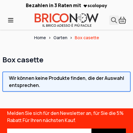
Skip to Content
Bezahlen in 3 Raten mit
Home
>
Garten
>
Box casette
Box casette
Wir können keine Produkte finden, die der Auswahl
entsprechen.
Melden Sie sich für den Newsletter an, für Sie die
5%
Rabatt
Für Ihren nächsten Kauf.
E-Mail-Adresse