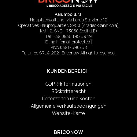
Palumbo S.r.l.
Hauptverwaltung: via Largo Stazione 12
Operatives Hauptquartier: SP50 (Aradeo-Sannicola)
KM 1.2, SNC - 73050 Seclì (LE)
Tel.
+39 0836 195 59 19
E-mail:
[email protected]
P.IVA 03917590758
Palumbo SRL © 2021 Briconow. All rights reserved.
KUNDENBEREICH
GDPR-Informationen
Rücktrittsrecht
Lieferzeiten und Kosten
Allgemeine Verkaufsbedingungen
Website-Karte
BRICONOW