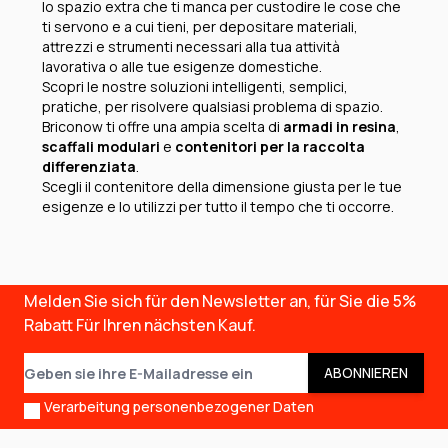
lo spazio extra che ti manca per custodire le cose che
ti servono e a cui tieni, per depositare materiali,
attrezzi e strumenti necessari alla tua attività
lavorativa o alle tue esigenze domestiche.
Scopri le nostre soluzioni intelligenti, semplici,
pratiche, per risolvere qualsiasi problema di spazio.
Briconow ti offre una ampia scelta di
armadi in resina
,
scaffali modulari
e
contenitori per la raccolta
differenziata
.
Scegli il contenitore della dimensione giusta per le tue
esigenze e lo utilizzi per tutto il tempo che ti occorre.
Melden Sie sich für den Newsletter an, für Sie die
5%
Rabatt
Für Ihren nächsten Kauf.
E-Mail-Adresse
ABONNIEREN
Verarbeitung personenbezogener Daten