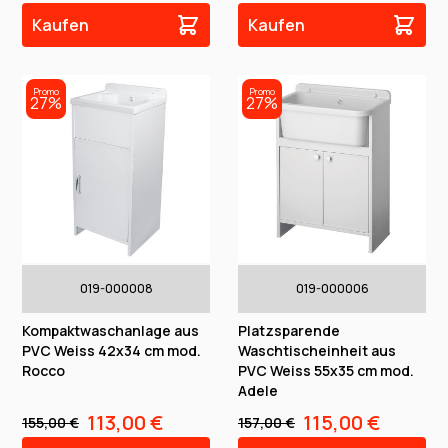
Kaufen
Kaufen
Promo
Promo
27%
27%
019-000008
019-000006
Kompaktwaschanlage aus
Platzsparende
PVC Weiss 42x34 cm mod.
Waschtischeinheit aus
Rocco
PVC Weiss 55x35 cm mod.
Adele
113,00 €
115,00 €
155,00 €
157,00 €