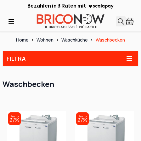
Skip to Content
Bezahlen in 3 Raten mit
Home
>
Wohnen
>
Waschküche
>
Waschbecken
FILTRA
Waschbecken
Promo
Promo
27%
27%