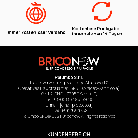
Kostenlose Rückgabe
Immer kostenloser Versand
innerhalb von 14 Tagen
Palumbo S.r.l.
Hauptverwaltung: via Largo Stazione 12
Operatives Hauptquartier: SP50 (Aradeo-Sannicola)
KM 1.2, SNC - 73050 Seclì (LE)
Tel.
+39 0836 195 59 19
E-mail:
[email protected]
P.IVA 03917590758
Palumbo SRL © 2021 Briconow. All rights reserved.
KUNDENBEREICH