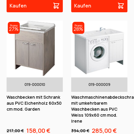
Kaufen
Kaufen
Promo
Promo
27%
28%
019-000010
019-000009
Waschbecken mit Schrank
Waschmaschinenabdeckschra
aus PVC Eichenholz 60x50
mit umkehrbarem
cm mod. Garden
Waschbecken aus PVC
Weiss 109x60 cm mod.
Irene
158,00 €
285,00 €
217,00 €
394,00 €