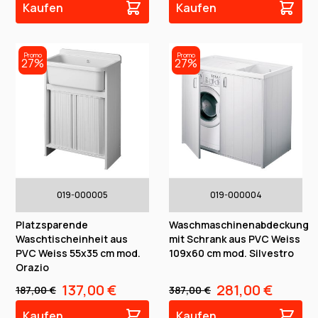
Kaufen
Kaufen
Promo
Promo
27%
27%
019-000005
019-000004
Platzsparende
Waschmaschinenabdeckung
Waschtischeinheit aus
mit Schrank aus PVC Weiss
PVC Weiss 55x35 cm mod.
109x60 cm mod. Silvestro
Orazio
137,00 €
281,00 €
187,00 €
387,00 €
Kaufen
Kaufen